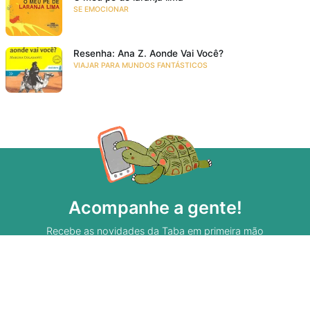
SE EMOCIONAR
Resenha: Ana Z. Aonde Vai Você?
VIAJAR PARA MUNDOS FANTÁSTICOS
Acompanhe a gente!
Recebe as novidades da Taba em primeira mão