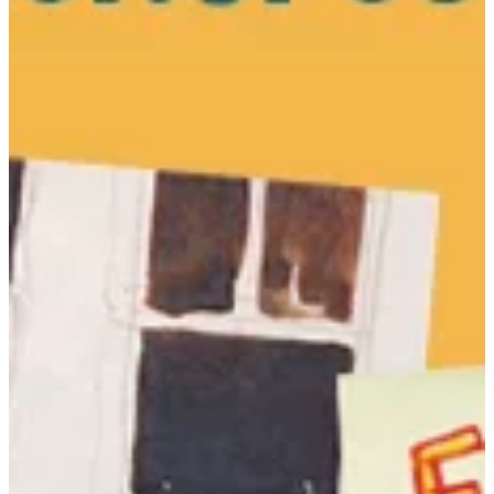
Na escola
Na família
Colunas
Conteúdos
Colecionáveis
Cursos On line
E-Books
Eventos