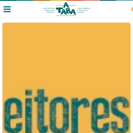
Livros
Resenhas
Clube de Leitores
Listas
Como ler?