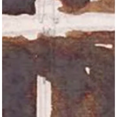
Na escola
Na família
Colunas
Conteúdos
Colecionáveis
Cursos On line
E-Books
Eventos