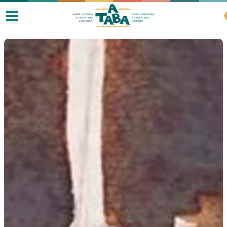
Livros
Resenhas
Clube de Leitores
Listas
Como ler?