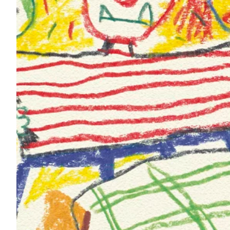
Na escola
Na família
Colunas
Conteúdos
Colecionáveis
Cursos On line
E-Books
Eventos