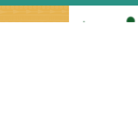
ale com A Taba
98166-1218 (WhatsApp)
eg a sex, das 9h à 18h
ndimento@arvore.com.br
ão pelo CLIENTE, por tempo determinado ao plano de fornecimento mens
nicipal/Estadual 142.169.626.116 |
atendimento@arvore.com.br