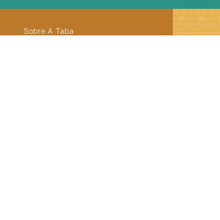
Sobre A Taba
Junte-se a nossa aldeia
F
Termos de uso
21 
s
Política de Privacidade
ate
atendimento@arvore.com.br
©2026 A Taba. O plano de assinaturas consiste na contrataç
rede livros - Ltda ME CNPJ 08.705.395.0001/30 | Inscrição Mu