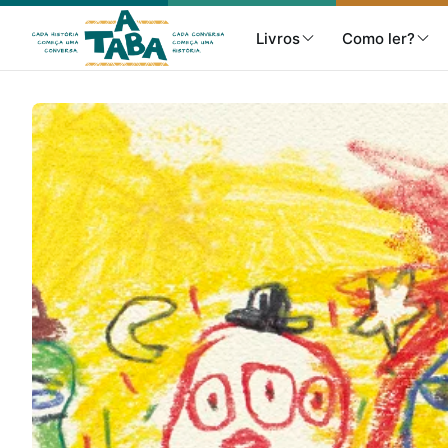
Livros
Como ler?
Livros
Resenhas
Clube de Leitores
Listas
Como ler?