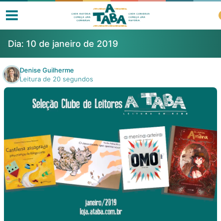
Dia:
10 de janeiro de 2019
Denise Guilherme
Leitura de 20 segundos
Livros
Resenhas
Clube de Leitores
Listas
Como ler?