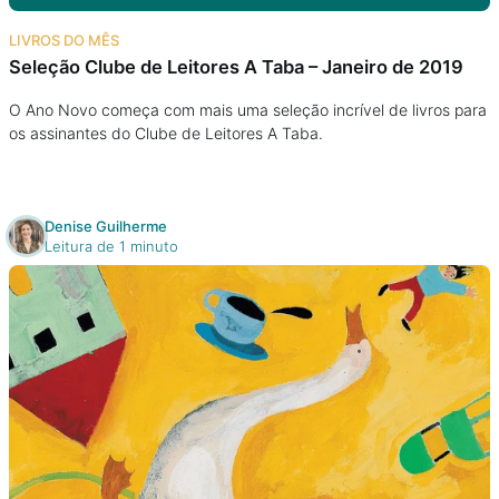
Na escola
LIVROS DO MÊS
Seleção Clube de Leitores A Taba – Janeiro de 2019
Na família
O Ano Novo começa com mais uma seleção incrível de livros para
os assinantes do Clube de Leitores A Taba.
Colunas
Conteúdos
Denise Guilherme
Leitura de 1 minuto
Colecionáveis
Cursos On line
E-Books
Eventos