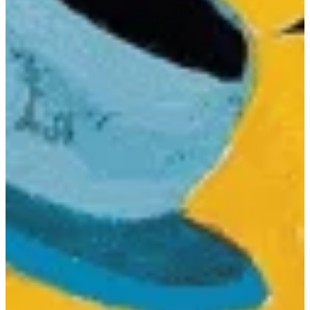
Na escola
Na família
Colunas
Conteúdos
Colecionáveis
Cursos On line
E-Books
Eventos