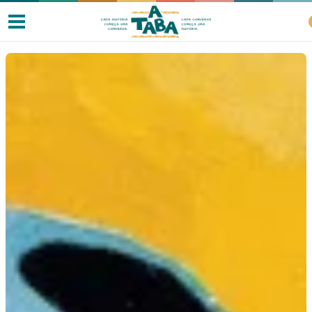
Livros
Resenhas
Clube de Leitores
Listas
Como ler?