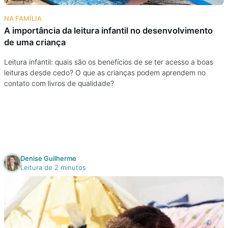
Na escola
NA FAMÍLIA
A importância da leitura infantil no desenvolvimento
Na família
de uma criança
Colunas
Leitura infantil: quais são os benefícios de se ter acesso a boas
leituras desde cedo? O que as crianças podem aprendem no
contato com livros de qualidade?
Conteúdos
Colecionáveis
Cursos On line
Denise Guilherme
Leitura de 2 minutos
E-Books
Eventos