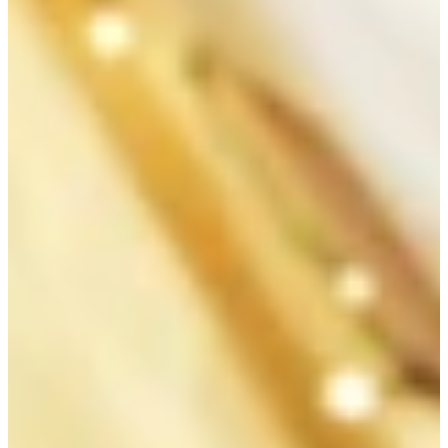
Na escola
Na família
Colunas
Conteúdos
Colecionáveis
Cursos On line
E-Books
Eventos