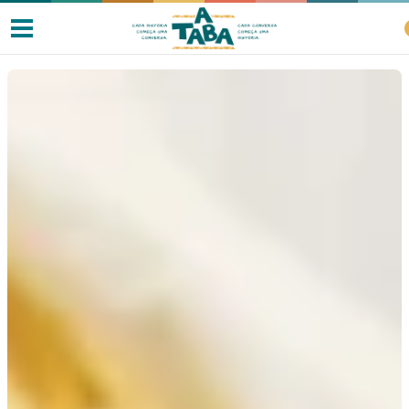
Livros
Resenhas
Clube de Leitores
Listas
Como ler?