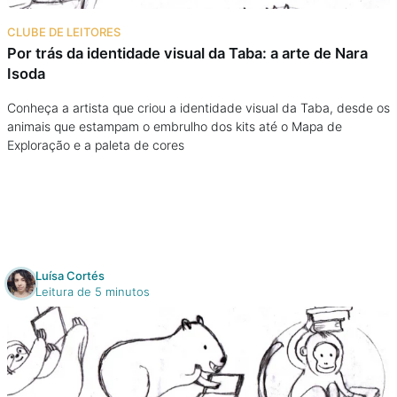
Na escola
CLUBE DE LEITORES
Por trás da identidade visual da Taba: a arte de Nara
Na família
Isoda
Colunas
Conheça a artista que criou a identidade visual da Taba, desde os
animais que estampam o embrulho dos kits até o Mapa de
Exploração e a paleta de cores
Conteúdos
Colecionáveis
Cursos On line
Luísa Cortés
Leitura de 5 minutos
E-Books
Eventos