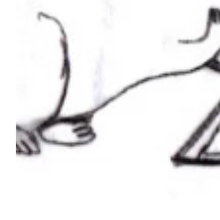
Na escola
Na família
Colunas
Conteúdos
Colecionáveis
Cursos On line
E-Books
Eventos