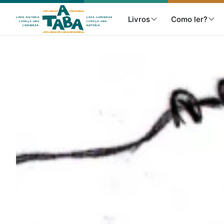
Livros
Como ler?
Livros
Resenhas
Clube de Leitores
Listas
Como ler?