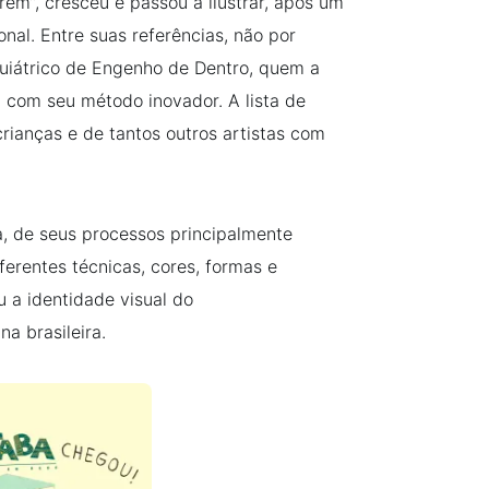
em”, cresceu e passou a ilustrar, após um
al. Entre suas referências, não por
quiátrico de Engenho de Dentro, quem a
ou com seu método inovador. A lista de
rianças e de tantos outros artistas com
a, de seus processos principalmente
ferentes técnicas, cores, formas e
u a identidade visual do
una brasileira.