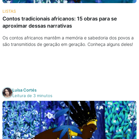
Na escola
LISTAS
Contos tradicionais africanos: 15 obras para se
Na família
aproximar dessas narrativas
Colunas
Os contos africanos mantêm a memória e sabedoria dos povos a
são transmitidos de geração em geração. Conheça alguns deles!
Conteúdos
Colecionáveis
Luísa Cortés
Cursos On line
Leitura de 3 minutos
E-Books
Eventos