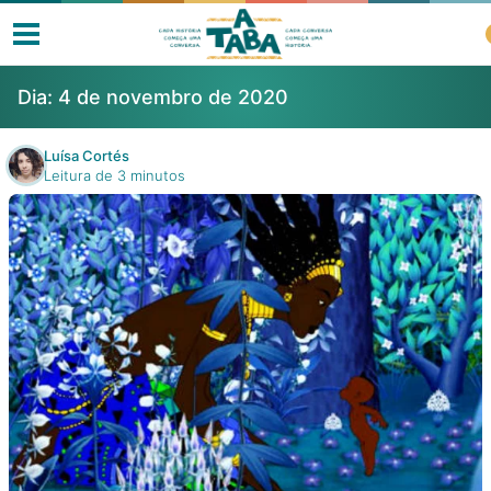
Dia:
4 de novembro de 2020
Luísa Cortés
Leitura de 3 minutos
Livros
Resenhas
Clube de Leitores
Listas
Como ler?