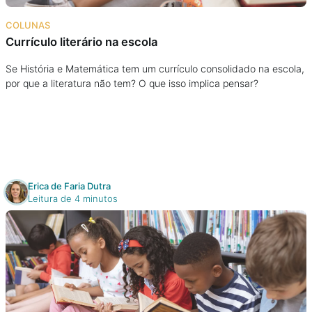
Na escola
COLUNAS
Currículo literário na escola
Na família
Se História e Matemática tem um currículo consolidado na escola,
por que a literatura não tem? O que isso implica pensar?
Colunas
Conteúdos
Colecionáveis
Erica de Faria Dutra
Leitura de 4 minutos
Cursos On line
E-Books
Eventos