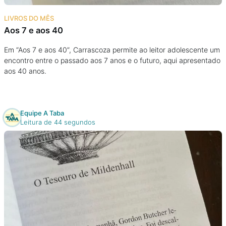
Na escola
LIVROS DO MÊS
Aos 7 e aos 40
Na família
Em “Aos 7 e aos 40”, Carrascoza permite ao leitor adolescente um
encontro entre o passado aos 7 anos e o futuro, aqui apresentado
Colunas
aos 40 anos.
Conteúdos
Equipe A Taba
Colecionáveis
Leitura de 44 segundos
Cursos On line
E-Books
Eventos