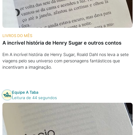
Podcast
Assine
LIVROS DO MÊS
Taba na Escola
A incrível história de Henry Sugar e outros contos
Em A incrível história de Henry Sugar, Roald Dahl nos leva a sete
viagens pelo seu universo com personagens fantásticos que
incentivam a imaginação.
Equipe A Taba
Leitura de 44 segundos