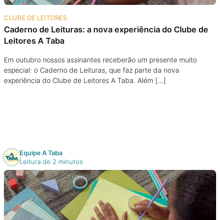
Na escola
CLUBE DE LEITORES
Caderno de Leituras: a nova experiência do Clube de
Na família
Leitores A Taba
Colunas
Em outubro nossos assinantes receberão um presente muito
especial: o Caderno de Leituras, que faz parte da nova
experiência do Clube de Leitores A Taba. Além […]
Conteúdos
Colecionáveis
Cursos On line
Equipe A Taba
Leitura de 2 minutos
E-Books
Eventos