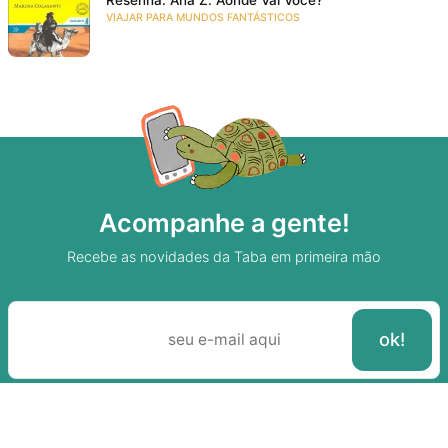
Resenha: Ana Z. Aonde Vai Você?
VIAJAR PARA MUNDOS FANTÁSTICOS
Acompanhe a gente!
Recebe as novidades da Taba em primeira mão