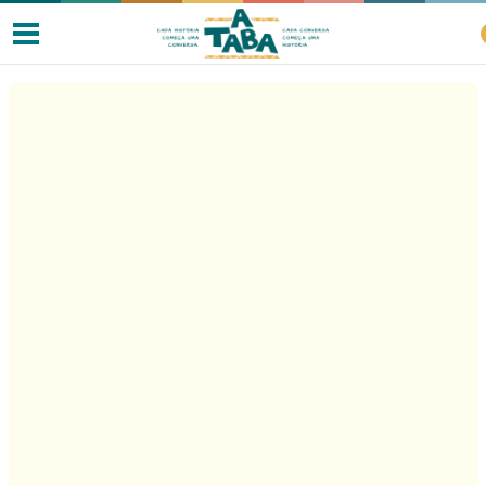
Livros
Resenhas
Clube de Leitores
Listas
Como ler?