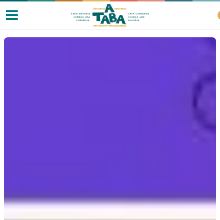
Livros
Resenhas
Clube de Leitores
Listas
Como ler?