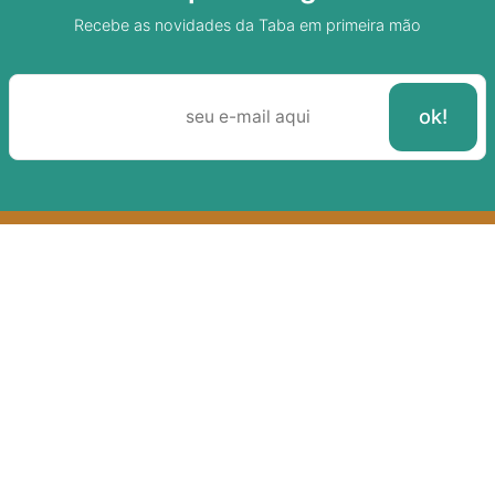
Recebe as novidades da Taba em primeira mão
Sobre A Taba
Junte-se a nossa aldeia
Termos de uso
Política de Privacidade