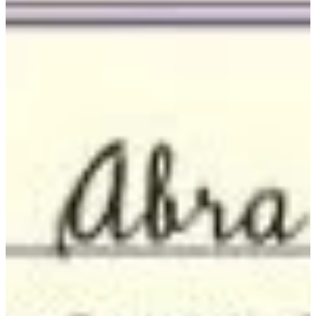
Na escola
Na família
Colunas
Conteúdos
Colecionáveis
Cursos On line
E-Books
Eventos