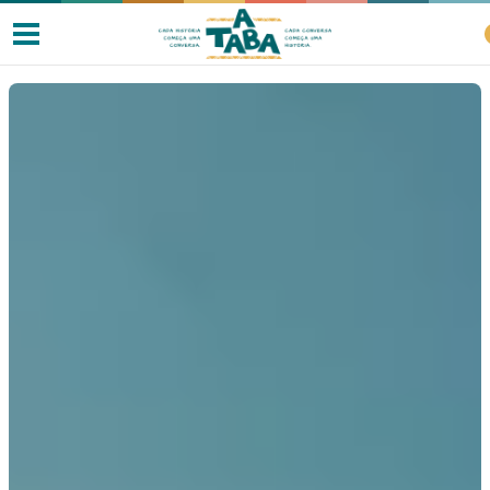
Livros
Resenhas
Clube de Leitores
Listas
Como ler?