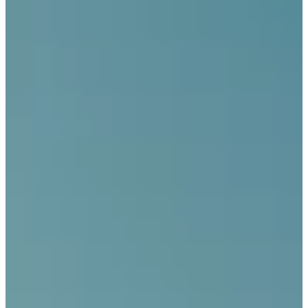
Na escola
Na família
Colunas
Conteúdos
Colecionáveis
Cursos On line
E-Books
Eventos