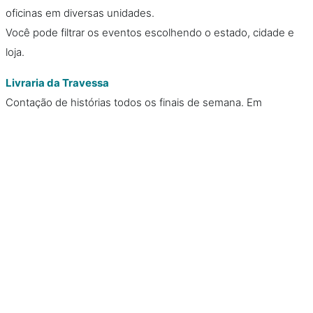
oficinas em diversas unidades.
Você pode filtrar os eventos escolhendo o estado, cidade e
loja.
Livraria da Travessa
Contação de histórias todos os finais de semana. Em
setembro também haverá uma noite de autógrafos com Pedro
Bandeira, autor da série “Os Karas”. (dia 11, 19h, Shopping
Leblon, grátis).
***ATENÇÃO: confira a programação no site oficial ou pelo
telefone indicado na descrição de cada evento. Algumas
atividades podem ter distribuição de senhas, venda de
ingressos antecipados ou vagas limitadas.
Comentar
Use o formulário abaixo para deixar um comentário sobre esta