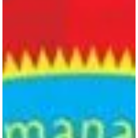
Na escola
Na família
Colunas
Conteúdos
Colecionáveis
Cursos On line
E-Books
Eventos