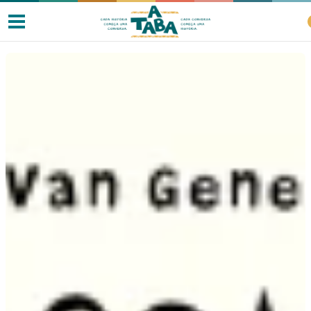
Livros
Resenhas
Clube de Leitores
Listas
Como ler?