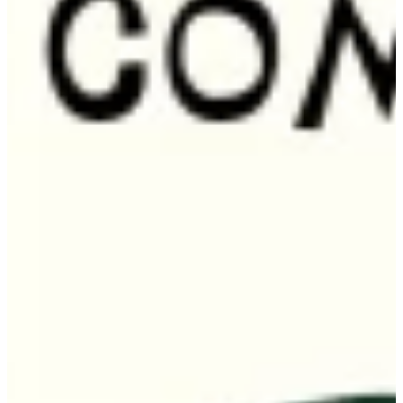
Na escola
Na família
Colunas
Conteúdos
Colecionáveis
Cursos On line
E-Books
Eventos