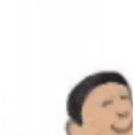
Na escola
Na família
Colunas
Conteúdos
Colecionáveis
Cursos On line
E-Books
Eventos