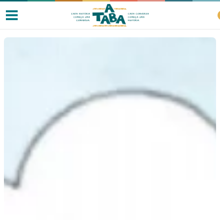
Livros
Resenhas
Clube de Leitores
Listas
Como ler?