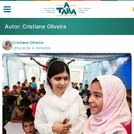
Autor:
Cristiane Oliveira
Cristiane Oliveira
Leitura de 4 minutos
Livros
Resenhas
Clube de Leitores
Listas
Como ler?