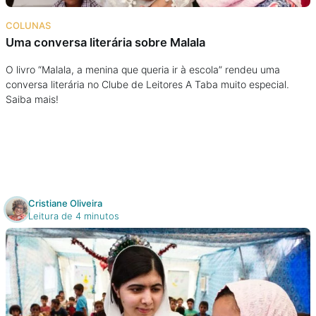
Na escola
COLUNAS
Uma conversa literária sobre Malala
Na família
O livro “Malala, a menina que queria ir à escola” rendeu uma
conversa literária no Clube de Leitores A Taba muito especial.
Colunas
Saiba mais!
Conteúdos
Colecionáveis
Cristiane Oliveira
Cursos On line
Leitura de 4 minutos
E-Books
Eventos