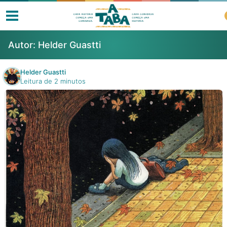
Autor:
Helder Guastti
Helder Guastti
Leitura de 2 minutos
Livros
Resenhas
Clube de Leitores
Listas
Como ler?