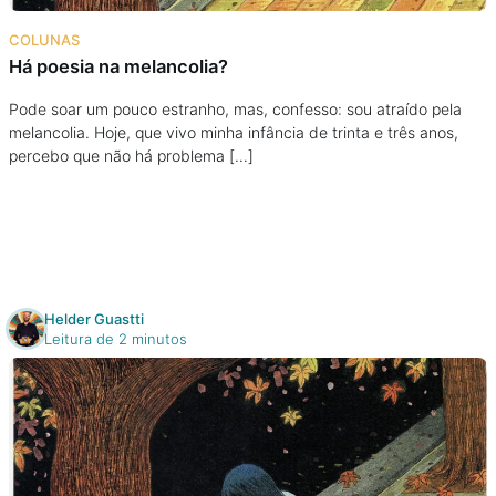
Na escola
COLUNAS
Há poesia na melancolia?
Na família
Pode soar um pouco estranho, mas, confesso: sou atraído pela
melancolia. Hoje, que vivo minha infância de trinta e três anos,
Colunas
percebo que não há problema […]
Conteúdos
Colecionáveis
Helder Guastti
Cursos On line
Leitura de 2 minutos
E-Books
Eventos