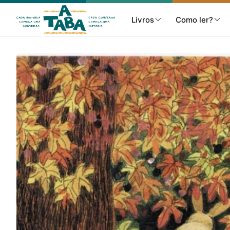
Livros
Como ler?
Livros
Resenhas
Clube de Leitores
Listas
Como ler?