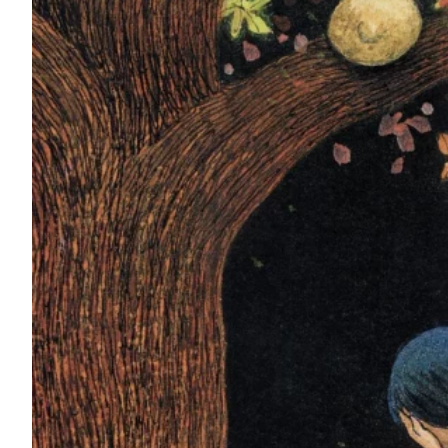
Na escola
Na família
Colunas
Conteúdos
Colecionáveis
Cursos On line
E-Books
Eventos