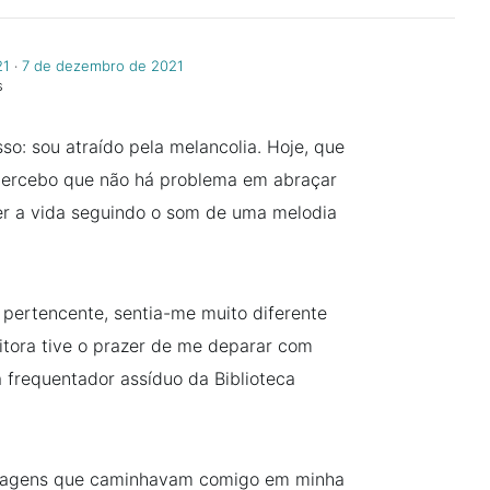
21
‧
7 de dezembro de 2021
s
o: sou atraído pela melancolia. Hoje, que
, percebo que não há problema em abraçar
iver a vida seguindo o som de uma melodia
 pertencente, sentia-me muito diferente
eitora tive o prazer de me deparar com
a frequentador assíduo da Biblioteca
onagens que caminhavam comigo em minha