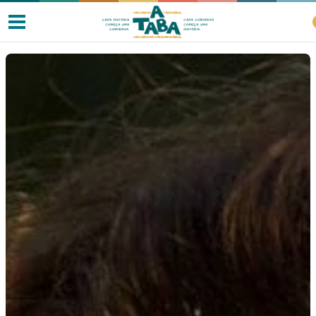
Livros
Resenhas
Clube de Leitores
Listas
Como ler?