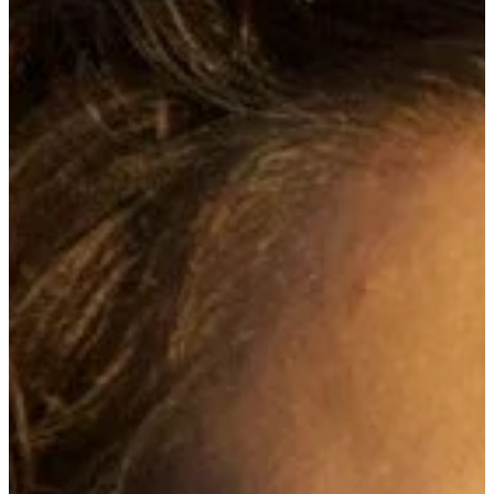
Na escola
Na família
Colunas
Conteúdos
Colecionáveis
Cursos On line
E-Books
Eventos