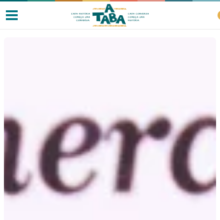
Livros
Resenhas
Clube de Leitores
Listas
Como ler?