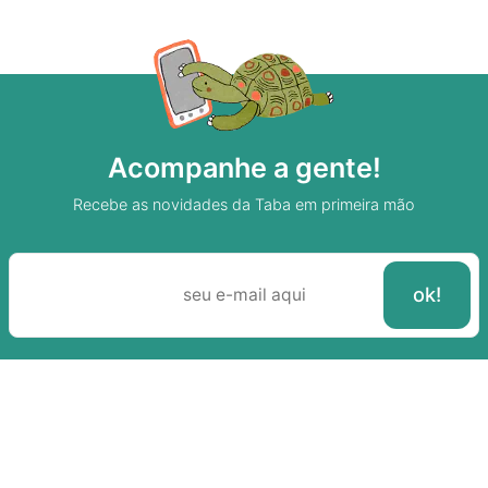
Acompanhe a gente!
Recebe as novidades da Taba em primeira mão
Sobre A Taba