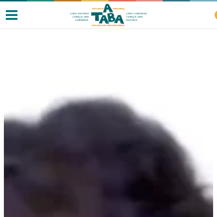
Livros
Resenhas
Clube de Leitores
Listas
Como ler?