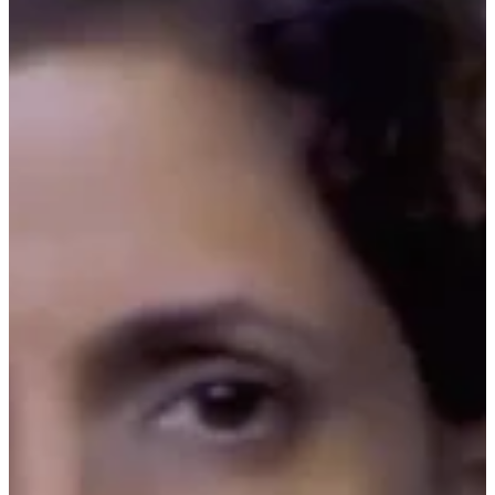
Na escola
Na família
Colunas
Conteúdos
Colecionáveis
Cursos On line
E-Books
Eventos