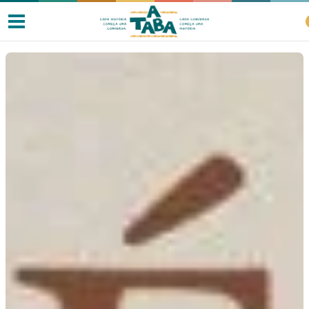
Livros
Resenhas
Clube de Leitores
Listas
Como ler?