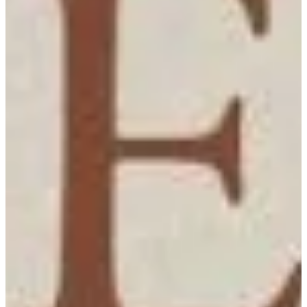
Na escola
Na família
Colunas
Conteúdos
Colecionáveis
Cursos On line
E-Books
Eventos