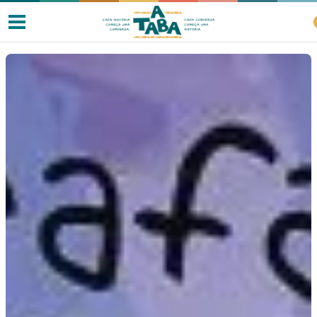
Livros
Resenhas
Clube de Leitores
Listas
Como ler?