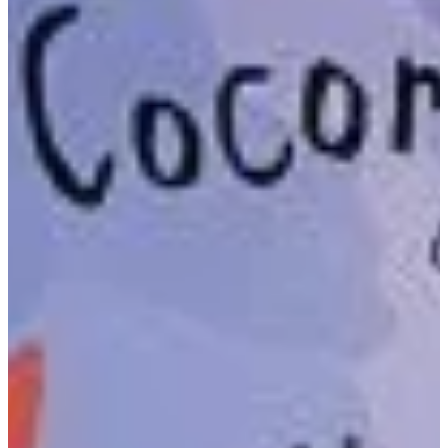
Na escola
Na família
Colunas
Conteúdos
Colecionáveis
Cursos On line
E-Books
Eventos