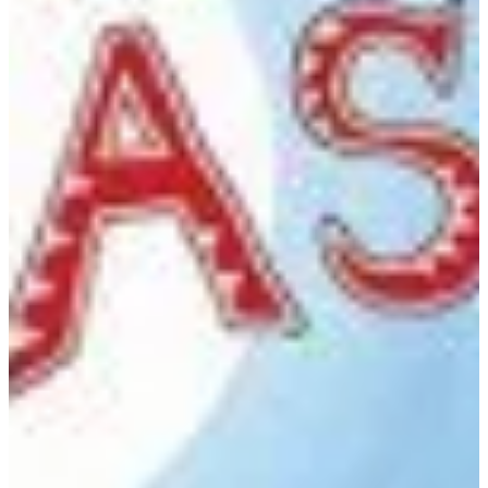
Na escola
Na família
Colunas
Conteúdos
Colecionáveis
Cursos On line
E-Books
Eventos