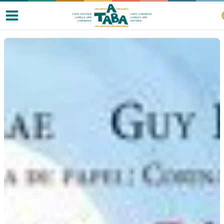
Livros
Resenhas
Clube de Leitores
Listas
Como ler?