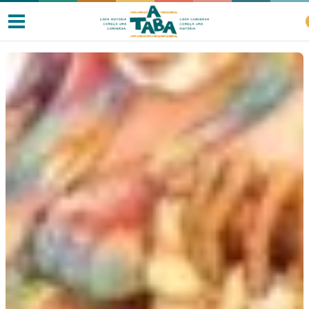
Livros
Resenhas
Clube de Leitores
Listas
Como ler?