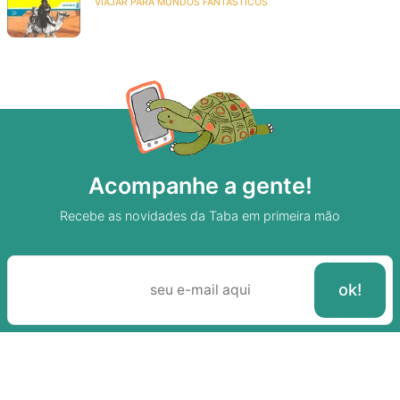
VIAJAR PARA MUNDOS FANTÁSTICOS
Acompanhe a gente!
Recebe as novidades da Taba em primeira mão