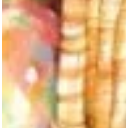
Na escola
Na família
Colunas
Conteúdos
Colecionáveis
Cursos On line
E-Books
Eventos