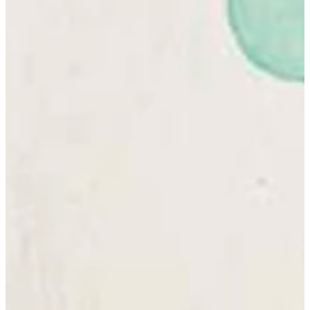
Podcast
Assine
Taba na Escola