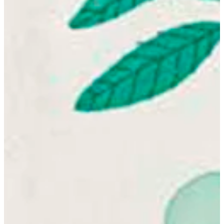
Na escola
Na família
Colunas
Conteúdos
Colecionáveis
Cursos On line
E-Books
Eventos