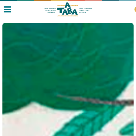
Livros
Resenhas
Clube de Leitores
Listas
Como ler?