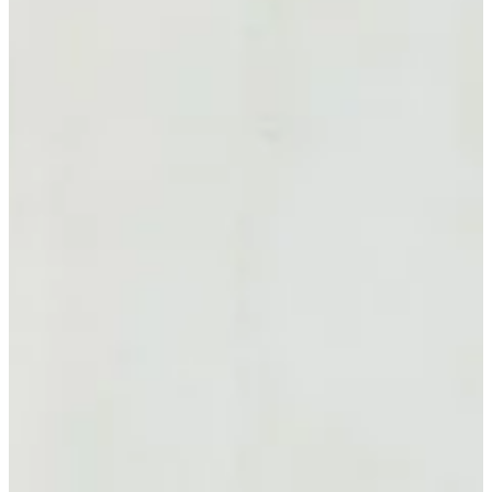
Na escola
Na família
Colunas
Conteúdos
Colecionáveis
Cursos On line
E-Books
Eventos