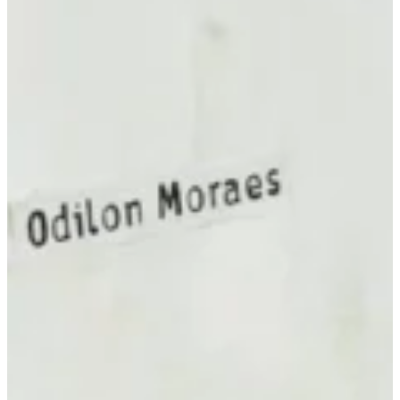
Podcast
Assine
Taba na Escola