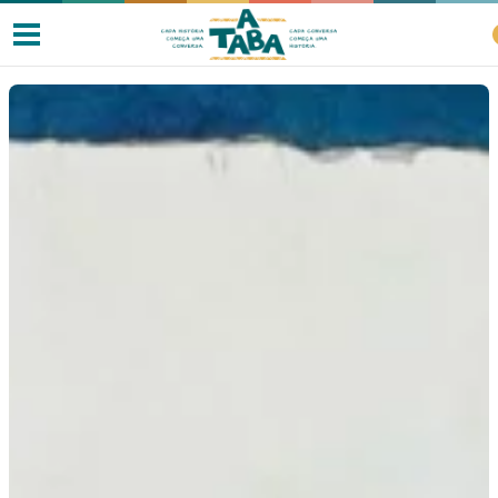
Livros
Resenhas
Clube de Leitores
Listas
Como ler?