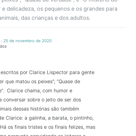
e delicadeza, os pequenos e os grandes para
animais, das crianças e dos adultos.
‧
25 de novembro de 2020
ndos
escritos por Clarice Lispector para gente
her que matou os peixes”; “Quase de
te”. Clarice chama, com humor e
 conversar sobre o jeito de ser dos
nimais dessas histórias são também
 Clarice: a galinha, a barata, o pintinho,
 os finais tristes e os finais felizes, mas
a pergunta convidando os leitores a