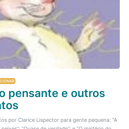
CIONAR
o pensante e outros
tos
tos por Clarice Lispector para gente pequena: “A
 peixes”; “Quase de verdade”; e “O mistério do