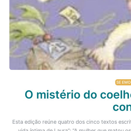
Podcast
Assine
Taba na Escola
SE EMO
O mistério do coelh
con
Esta edição reúne quatro dos cinco textos escri
vida íntima de Laura”; “A mulher que matou os