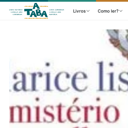
Livros
Como ler?
Livros
Resenhas
Clube de Leitores
Listas
Como ler?