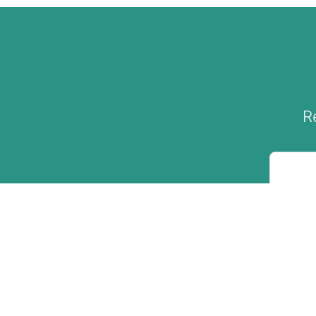
R
Sobre A Taba