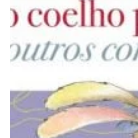
Na escola
Na família
Colunas
Conteúdos
Colecionáveis
Cursos On line
E-Books
Eventos