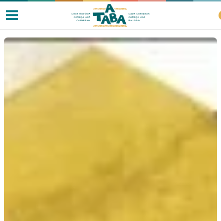
Livros
Resenhas
Clube de Leitores
Listas
Como ler?