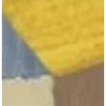
Na escola
Na família
Colunas
Conteúdos
Colecionáveis
Cursos On line
E-Books
Eventos