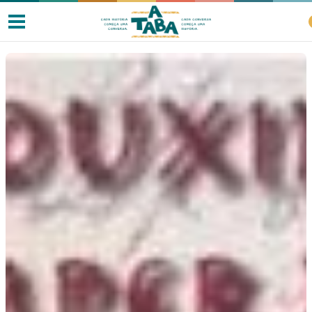
Livros
Resenhas
Clube de Leitores
Listas
Como ler?