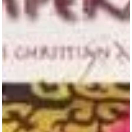
Na escola
Na família
Colunas
Conteúdos
Colecionáveis
Cursos On line
E-Books
Eventos