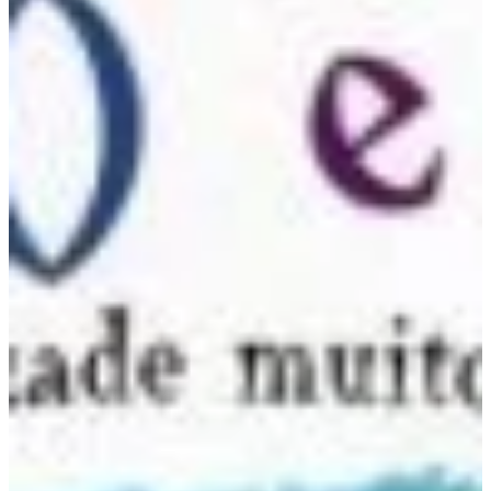
Na escola
Na família
Colunas
Conteúdos
Colecionáveis
Cursos On line
E-Books
Eventos