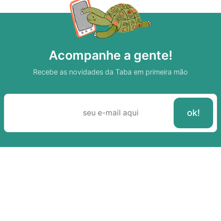
Acompanhe a gente!
Recebe as novidades da Taba em primeira mão
Sobre A Taba
Junte-se a nossa aldeia