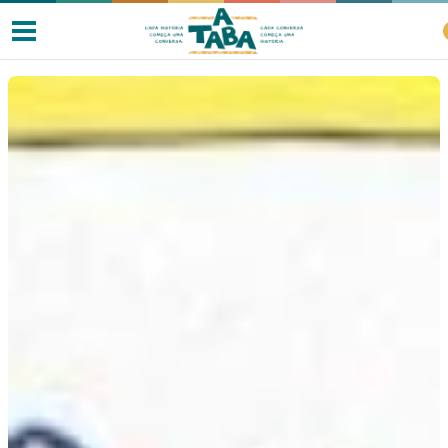
Livros
Resenhas
Clube de Leitores
Listas
Como ler?