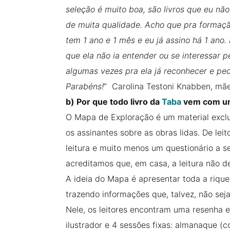
seleção é muito boa, são livros que eu não
de muita qualidade. Acho que pra formaçã
tem 1 ano e 1 mês e eu já assino há 1 an
que ela não ia entender ou se interessar p
algumas vezes pra ela já reconhecer e ped
Parabéns!
” Carolina Testoni Knabben, mã
b) Por que todo livro da
Taba
vem com um
O Mapa de Exploração é um material exclu
os assinantes sobre as obras lidas. De leito
leitura e muito menos um questionário a se
acreditamos que, em casa, a leitura não de
A ideia do Mapa é apresentar toda a rique
trazendo informações que, talvez, não sej
Nele, os leitores encontram uma resenha ex
ilustrador e 4 sessões fixas: almanaque (c