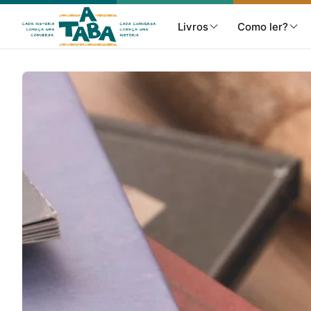
Livros
Como ler?
Livros
Resenhas
Clube de Leitores
Listas
Como ler?