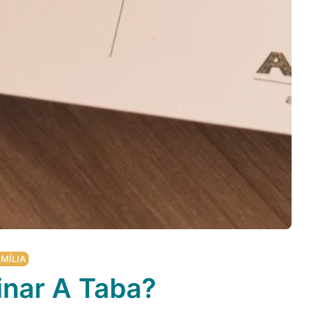
MÍLIA
inar A Taba?