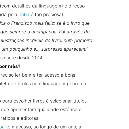
 (com detalhes da linguagem) e direçao
hida pela
Taba
é tão preciosa).
xa o Francisco mais feliz: se é o livro que
que sempre o acompanha. Foi através do
lustrações incríveis do livro: num primeiro
ar um pouquinho e… surpresas aparecem!
”
ssinante desde 2014.
 por mês?
reciso ler bem e ter acesso a bons
pleta de títulos com linguagem pobre ou
 para escolher livros é selecionar títulos
e que apresentam qualidade estética e
gráficos e editoras.
ba
tem acesso, ao longo de um ano, a