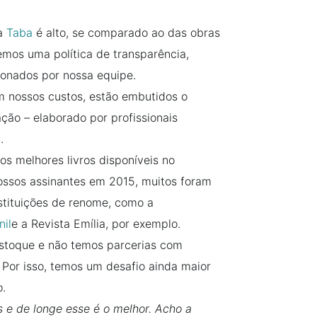
la
Taba
é alto, se comparado ao das obras
temos uma política de transparência,
ionados por nossa equipe.
m nossos custos, estão embutidos o
ção – elaborado por profissionais
.
s melhores livros disponíveis no
nossos assinantes em 2015, muitos foram
stituições de renome, como a
nil
e a Revista Emília, por exemplo.
estoque e não temos parcerias com
 Por isso, temos um desafio ainda maior
o.
s e de longe esse é o melhor. Acho a