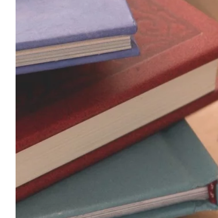
Na escola
Na família
Colunas
Conteúdos
Colecionáveis
Cursos On line
E-Books
Eventos