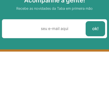
Acompanhe a gente!
Recebe as novidades da Taba em primeira mão
Sobre A Taba
Junte-se a nossa aldeia
Termos de uso
Política de Privacidade