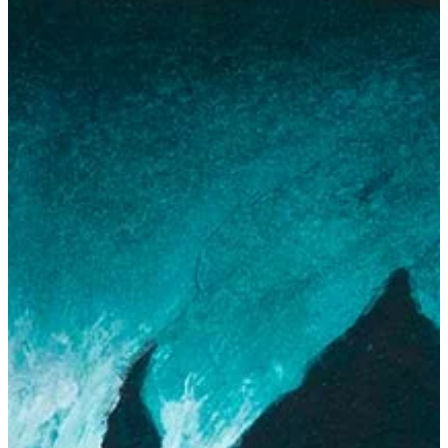
Na escola
Na família
Colunas
Conteúdos
Colecionáveis
Cursos On line
E-Books
Eventos