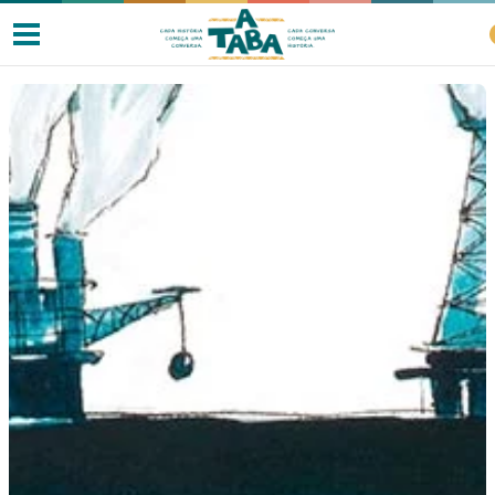
Livros
Resenhas
Clube de Leitores
Listas
Como ler?