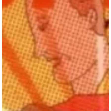
Na escola
Na família
Colunas
Conteúdos
Colecionáveis
Cursos On line
E-Books
Eventos