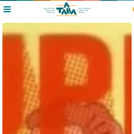
Livros
Resenhas
Clube de Leitores
Listas
Como ler?