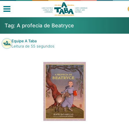
Tag:
A profecia de Beatryce
Equipe A Taba
Leitura de 55 segundos
Livros
Resenhas
Clube de Leitores
Listas
Como ler?