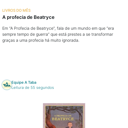
Na escola
LIVROS DO MÊS
A profecia de Beatryce
Na família
Em “A Profecia de Beatryce”, fala de um mundo em que “era
sempre tempo de guerra” que está prestes a se transformar
Colunas
graças a uma profecia há muito ignorada.
Conteúdos
Colecionáveis
Equipe A Taba
Cursos On line
Leitura de 55 segundos
E-Books
Eventos