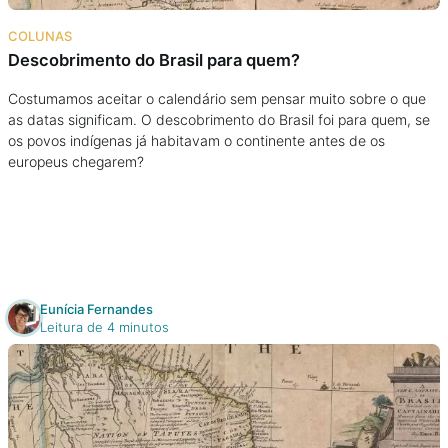
Na escola
COLUNAS
Descobrimento do Brasil para quem?
Na família
Costumamos aceitar o calendário sem pensar muito sobre o que
as datas significam. O descobrimento do Brasil foi para quem, se
Colunas
os povos indígenas já habitavam o continente antes de os
europeus chegarem?
Conteúdos
Colecionáveis
Cursos On line
Eunícia Fernandes
Leitura de 4 minutos
E-Books
Eventos