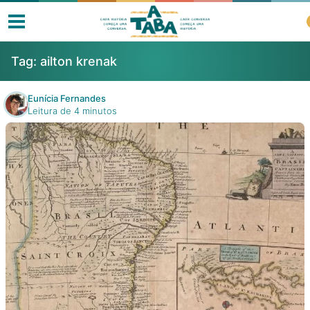
Tag:
ailton krenak
Eunícia Fernandes
Leitura de 4 minutos
Livros
Resenhas
Clube de Leitores
Listas
Como ler?