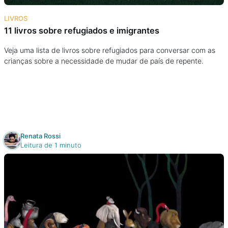
Na escola
LIVROS
11 livros sobre refugiados e imigrantes
Na família
Veja uma lista de livros sobre refugiados para conversar com as
crianças sobre a necessidade de mudar de país de repente.
Colunas
Conteúdos
Colecionáveis
Renata Rossi
Leitura de 1 minuto
Cursos On line
E-Books
Eventos