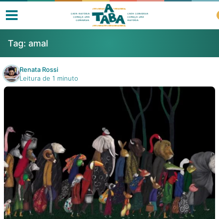
Tag:
amal
Renata Rossi
Leitura de 1 minuto
Livros
Resenhas
Clube de Leitores
Listas
Como ler?