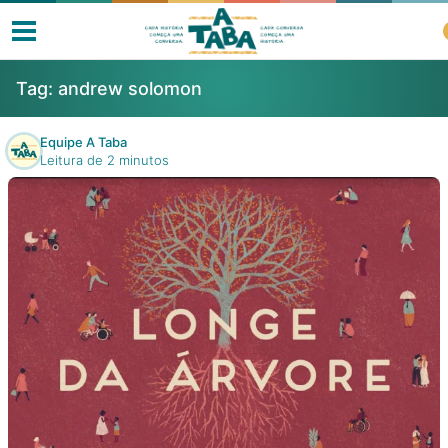
Tag:
andrew solomon
Equipe A Taba
Leitura de 2 minutos
Livros
Resenhas
Clube de Leitores
Listas
Como ler?