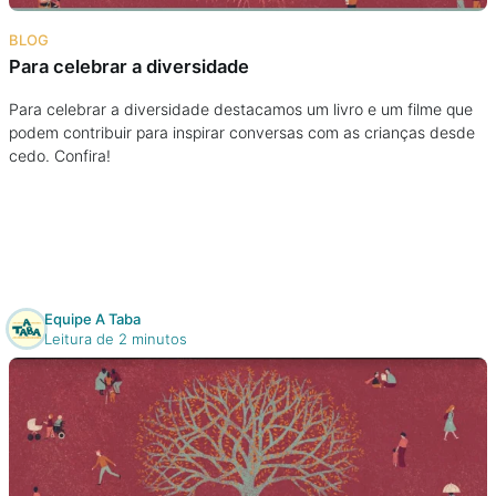
Na escola
BLOG
Para celebrar a diversidade
Na família
Para celebrar a diversidade destacamos um livro e um filme que
podem contribuir para inspirar conversas com as crianças desde
Colunas
cedo. Confira!
Conteúdos
Colecionáveis
Equipe A Taba
Cursos On line
Leitura de 2 minutos
E-Books
Eventos