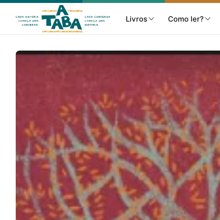
Livros
Como ler?
Livros
Resenhas
Clube de Leitores
Listas
Como ler?