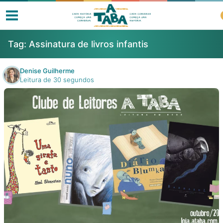
Tag:
Assinatura de livros infantis
Denise Guilherme
Leitura de 30 segundos
Livros
Resenhas
Clube de Leitores
Listas
Como ler?