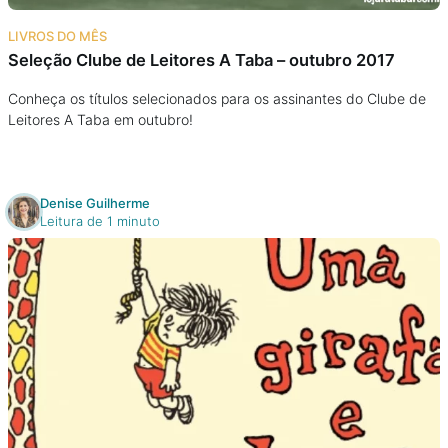
Na escola
LIVROS DO MÊS
Seleção Clube de Leitores A Taba – outubro 2017
Na família
Conheça os títulos selecionados para os assinantes do Clube de
Leitores A Taba em outubro!
Colunas
Conteúdos
Denise Guilherme
Leitura de 1 minuto
Colecionáveis
Cursos On line
E-Books
Eventos