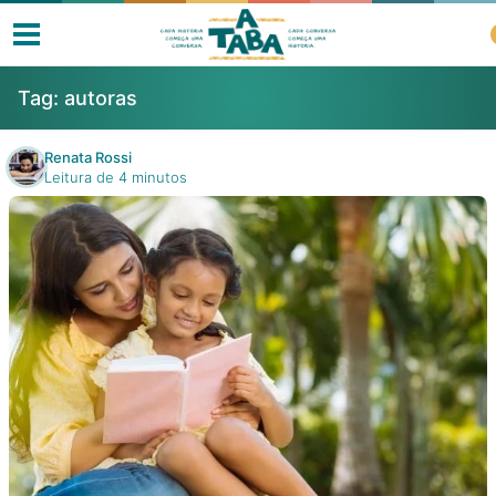
Tag:
autoras
Renata Rossi
Leitura de 4 minutos
Livros
Resenhas
Clube de Leitores
Listas
Como ler?