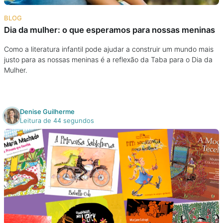
Na escola
BLOG
Dia da mulher: o que esperamos para nossas meninas
Na família
Como a literatura infantil pode ajudar a construir um mundo mais
justo para as nossas meninas é a reflexão da Taba para o Dia da
Colunas
Mulher.
Conteúdos
Denise Guilherme
Colecionáveis
Leitura de 44 segundos
Cursos On line
E-Books
Eventos