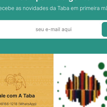
ecebe as novidades da Taba em primeira m
ale com A Taba
98166-1218 (WhatsApp)