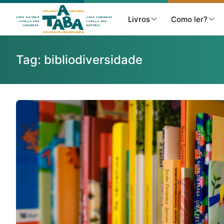
Livros
Como ler?
Tag:
bibliodiversidade
Livros
Resenhas
Clube de Leitores
Listas
Como ler?