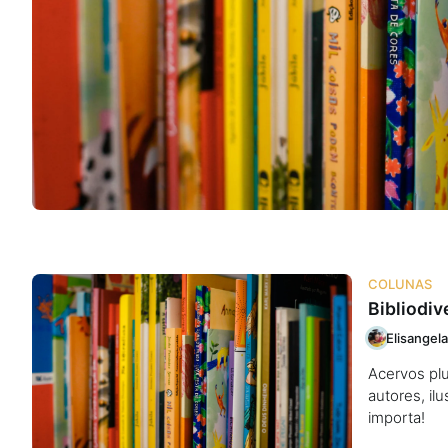
Na escola
Na família
Colunas
Conteúdos
Colecionáveis
COLUNAS
Bibliodiv
Cursos On line
Elisangela
Acervos plu
E-Books
autores, il
importa!
Eventos