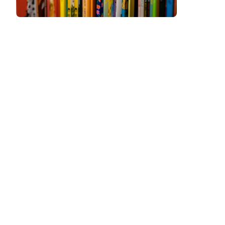
Podcast
Assine
Taba na Escola