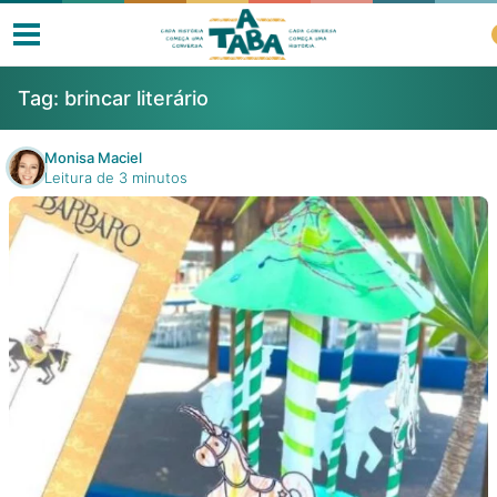
Tag:
brincar literário
Monisa Maciel
Leitura de 3 minutos
Livros
Resenhas
Clube de Leitores
Listas
Como ler?