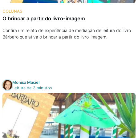
Na escola
COLUNAS
O brincar a partir do livro-imagem
Na família
Confira um relato de experiência de mediação de leitura do livro
Bárbaro que ativa o brincar a partir do livro-imagem.
Colunas
Conteúdos
Colecionáveis
Monisa Maciel
Leitura de 3 minutos
Cursos On line
E-Books
Eventos