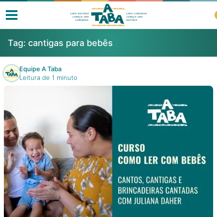
Tag:
cantigas para bebês
Equipe A Taba
Leitura de 1 minuto
Livros
Resenhas
Clube de Leitores
Listas
Como ler?