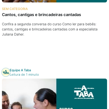
Na escola
SEM CATEGORIA
Cantos, cantigas e brincadeiras cantadas
Na família
Confira a segunda conversa do curso Como ler para bebês:
cantos, cantigas e brincadeiras cantadas com a especialista
Colunas
Juliana Daher.
Conteúdos
Colecionáveis
Equipe A Taba
Cursos On line
Leitura de 1 minuto
E-Books
Eventos