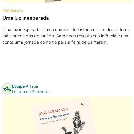
Na escola
RESENHAS
Uma luz inesperada
Na família
Uma luz inesperada é uma envolvente história de um dos autores
mais premiados do mundo. Saramago resgata sua infância e nos
Colunas
conta uma jornada como tio para a feira de Santarém.
Conteúdos
Colecionáveis
Equipe A Taba
Cursos On line
Leitura de 2 minutos
E-Books
Eventos