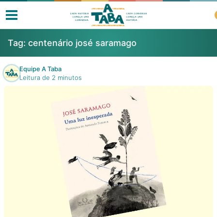
Tag:
centenário josé saramago
Equipe A Taba
Leitura de 2 minutos
Livros
Resenhas
Clube de Leitores
Listas
Como ler?