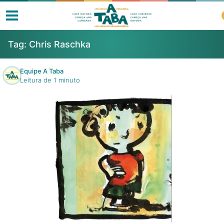
Tag:
Chris Raschka
Equipe A Taba
Leitura de 1 minuto
Livros
Resenhas
Clube de Leitores
Listas
Como ler?