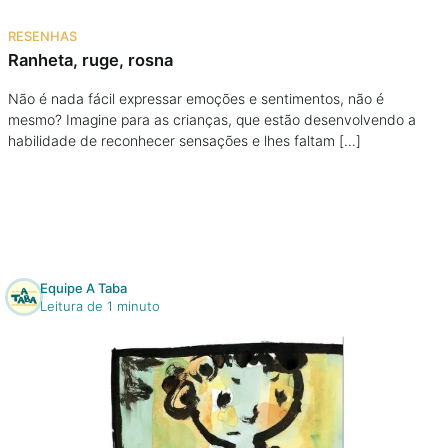
Na escola
RESENHAS
Ranheta, ruge, rosna
Na família
Não é nada fácil expressar emoções e sentimentos, não é
mesmo? Imagine para as crianças, que estão desenvolvendo a
Colunas
habilidade de reconhecer sensações e lhes faltam […]
Conteúdos
Colecionáveis
Equipe A Taba
Cursos On line
Leitura de 1 minuto
E-Books
Eventos